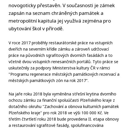
novogoticky přestavěn. V současnosti je zámek
zapsán na seznam chráněných památek a
metropolitní kapitula jej využívá zejména pro
ubytování škol v přírodě.
V roce 2017 proběhly restaurátorské práce na vstupních
dveřích na severním křídle zámku a zároveň udržovací
práce na původních sgrafitových dvorních fasádách a to
včetně dvou vstupních renesančních portálů. Tyto práce se
uskutečnily za podpory Ministerstva kultury ČR v rámci
"Programu regenerace městských památkových rezervací a
městských památkových zón na rok 2017".
Na jaře roku 2018 byla vyměněna střešní krytina dvorního
ochozu zámku za finanční spoluúčasti Plzeňského kraje z
dotačního okruhu "Zachování a obnova kulturních památek
Plzeňského kraje" pro rok 2018 ve výši 100 000 Kč. Ve
třetím čtvrtletí roku 2018 bude provedena II. etapa obnovy
a restaurování sgrafitové fasády, spolufinancována