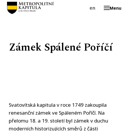
cs
en
Menu
O
Zámek Spálené Poříčí
Svatovítská kapitula v roce 1749 zakoupila
renesanční zámek ve Spáleném Poříčí. Na
přelomu 18. a 19. století byl zámek v duchu
moderních historizujících směrů z části