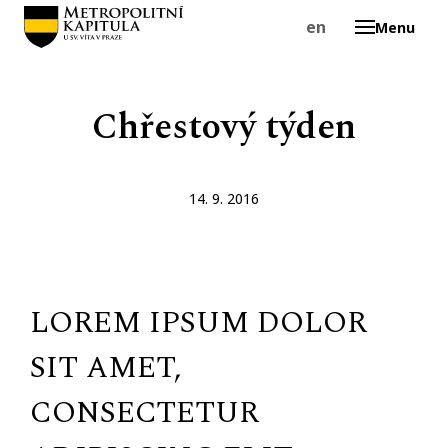
cs
en
Menu
Chřestový týden
O
14. 9. 2016
LOREM IPSUM DOLOR
SIT AMET,
CONSECTETUR